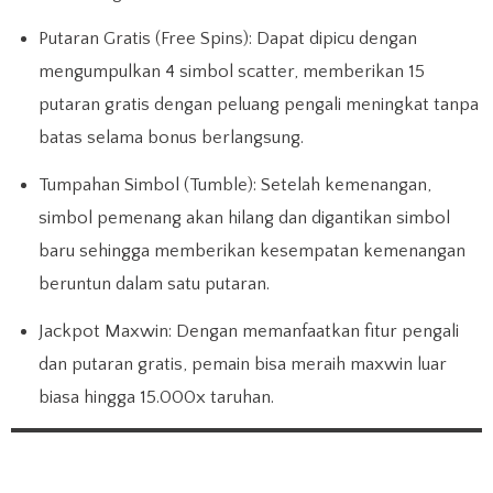
Putaran Gratis (Free Spins): Dapat dipicu dengan
mengumpulkan 4 simbol scatter, memberikan 15
putaran gratis dengan peluang pengali meningkat tanpa
batas selama bonus berlangsung.
Tumpahan Simbol (Tumble): Setelah kemenangan,
simbol pemenang akan hilang dan digantikan simbol
baru sehingga memberikan kesempatan kemenangan
beruntun dalam satu putaran.
Jackpot Maxwin: Dengan memanfaatkan fitur pengali
dan putaran gratis, pemain bisa meraih maxwin luar
biasa hingga 15.000x taruhan.