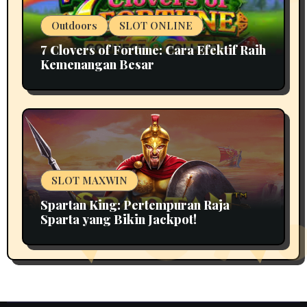
Outdoors
SLOT ONLINE
7 Clovers of Fortune: Cara Efektif Raih
Kemenangan Besar
SLOT MAXWIN
Spartan King: Pertempuran Raja
Sparta yang Bikin Jackpot!