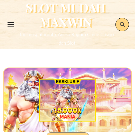
SLOT MUDAH
Skip
to
MAXWIN
content
Iridiumspatoronto: Aneka Ragam Game Casino
dan Slot