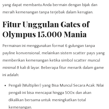
yang dapat membantu Anda bermain dengan bijak dan
meraih kemenangan tanpa terjebak dalam kerugian.
Fitur Unggulan Gates of
Olympus 15.000 Mania
Permainan ini menggunakan format 6 gulungan tanpa
payline konvensional, melainkan sistem scatter pays yang
memberikan kemenangan ketika simbol scatter muncul
minimal 8 kali di layar. Beberapa fitur menarik dalam game
ini adalah:
Pengali (Multiplier) yang Bisa Muncul Secara Acak: Nilai
pengali ini bisa mencapai hingga 500x dan akan
dikalikan bersama untuk meningkatkan total
kemenangan.