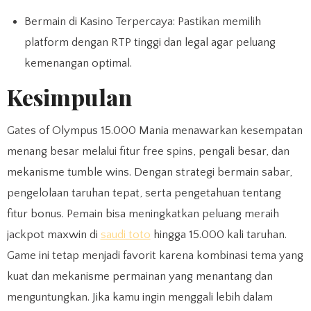
Bermain di Kasino Terpercaya: Pastikan memilih
platform dengan RTP tinggi dan legal agar peluang
kemenangan optimal.
Kesimpulan
Gates of Olympus 15.000 Mania menawarkan kesempatan
menang besar melalui fitur free spins, pengali besar, dan
mekanisme tumble wins. Dengan strategi bermain sabar,
pengelolaan taruhan tepat, serta pengetahuan tentang
fitur bonus. Pemain bisa meningkatkan peluang meraih
jackpot maxwin di
saudi toto
hingga 15.000 kali taruhan.
Game ini tetap menjadi favorit karena kombinasi tema yang
kuat dan mekanisme permainan yang menantang dan
menguntungkan. Jika kamu ingin menggali lebih dalam