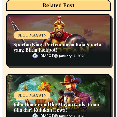
t
Related Post
i
o
n
SLOT MAXWIN
Spartan King: Pertempuran Raja Sparta
yang Bikin Jackpot!
DJAROT
January 17, 2026
SLOT MAXWIN
John Hunter and the Mayan Gods: Cuan
Gila dari Kutukan Dewa!
DJAROT
January 17, 2026