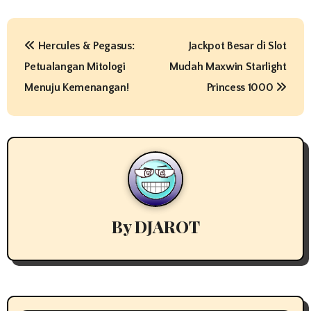
P
Hercules & Pegasus:
Jackpot Besar di Slot
o
Petualangan Mitologi
Mudah Maxwin Starlight
s
Menuju Kemenangan!
Princess 1000
t
n
a
v
By
DJAROT
i
g
a