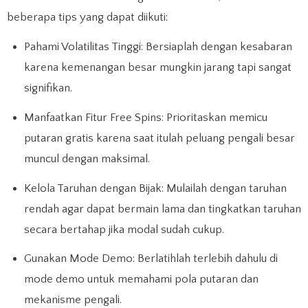
beberapa tips yang dapat diikuti:
Pahami Volatilitas Tinggi: Bersiaplah dengan kesabaran
karena kemenangan besar mungkin jarang tapi sangat
signifikan.
Manfaatkan Fitur Free Spins: Prioritaskan memicu
putaran gratis karena saat itulah peluang pengali besar
muncul dengan maksimal.
Kelola Taruhan dengan Bijak: Mulailah dengan taruhan
rendah agar dapat bermain lama dan tingkatkan taruhan
secara bertahap jika modal sudah cukup.
Gunakan Mode Demo: Berlatihlah terlebih dahulu di
mode demo untuk memahami pola putaran dan
mekanisme pengali.