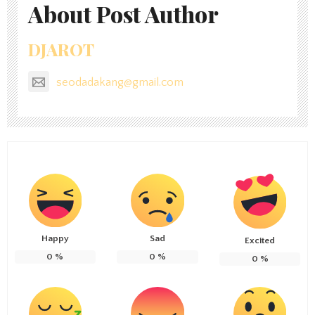
About Post Author
DJAROT
seodadakang@gmail.com
Happy
Sad
Excited
0
%
0
%
0
%