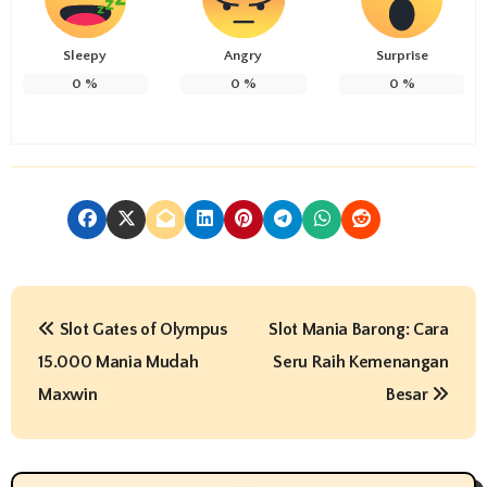
Sleepy
Angry
Surprise
0
%
0
%
0
%
P
Slot Gates of Olympus
Slot Mania Barong: Cara
o
15.000 Mania Mudah
Seru Raih Kemenangan
s
Maxwin
Besar
t
n