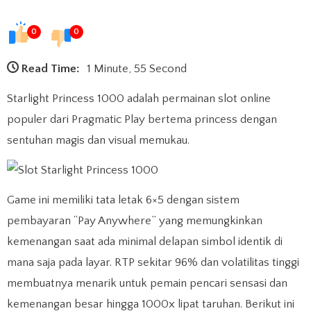
0
0
Read Time:
1 Minute, 55 Second
Starlight Princess 1000 adalah permainan slot online
populer dari Pragmatic Play bertema princess dengan
sentuhan magis dan visual memukau.
Game ini memiliki tata letak 6×5 dengan sistem
pembayaran “Pay Anywhere” yang memungkinkan
kemenangan saat ada minimal delapan simbol identik di
mana saja pada layar. RTP sekitar 96% dan volatilitas tinggi
membuatnya menarik untuk pemain pencari sensasi dan
kemenangan besar hingga 1000x lipat taruhan. Berikut ini