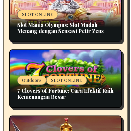
SLOT ONLINE
Slot Mania Olympus: Slot Mudah
Menang dengan Sensasi Petir Zeus
Outdoors
SLOT ONLINE
7 Clovers of Fortune: Cara Efektif Raih
Kemenangan Besar