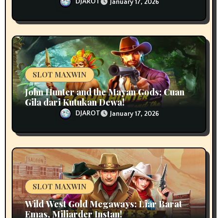
DJAROT
January 17, 2026
SLOT MAXWIN
John Hunter and the Mayan Gods: Cuan
Gila dari Kutukan Dewa!
DJAROT
January 17, 2026
SLOT MAXWIN
Wild West Gold Megaways: Liar Barat
Emas, Miliarder Instan!