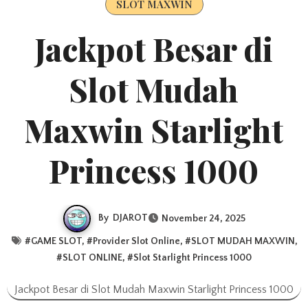
SLOT MAXWIN
Jackpot Besar di
Slot Mudah
Maxwin Starlight
Princess 1000
By
DJAROT
November 24, 2025
#
GAME SLOT
, #
Provider Slot Online
, #
SLOT MUDAH MAXWIN
,
#
SLOT ONLINE
, #
Slot Starlight Princess 1000
Jackpot Besar di Slot Mudah Maxwin Starlight Princess 1000