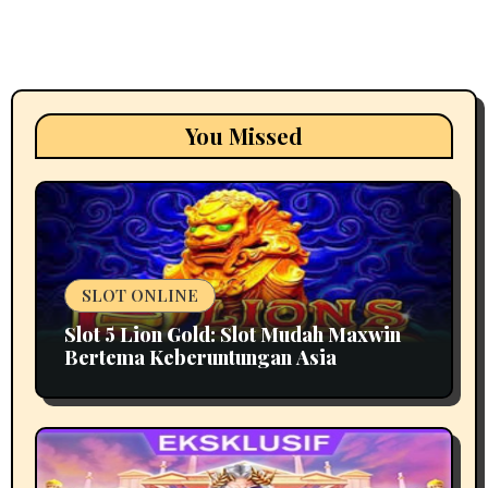
You Missed
SLOT ONLINE
Slot 5 Lion Gold: Slot Mudah Maxwin
Bertema Keberuntungan Asia