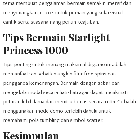
tema membuat pengalaman bermain semakin imersif dan
menyenangkan, cocok untuk pemain yang suka visual
cantik serta suasana riang penuh keajaiban.
Tips Bermain Starlight
Princess 1000
Tips penting untuk menang maksimal di game ini adalah
memanfaatkan sebaik mungkin fitur free spins dan
pengganda kemenangan. Bermain dengan sabar dan
mengelola modal secara hati-hati agar dapat menikmati
putaran lebih lama dan memicu bonus secara rutin. Cobalah
menggunakan mode demo terlebih dahulu untuk
memahami pola tumbling dan simbol scatter.
Kesimpulan