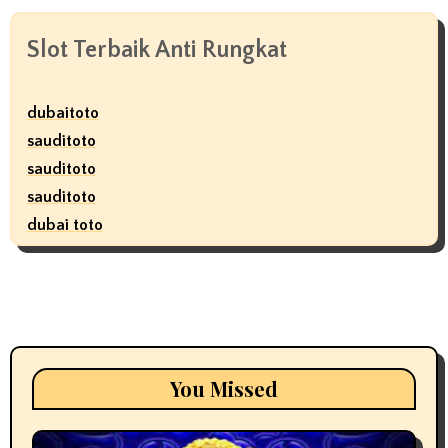
Slot Terbaik Anti Rungkat
dubaitoto
sauditoto
sauditoto
sauditoto
dubai toto
You Missed