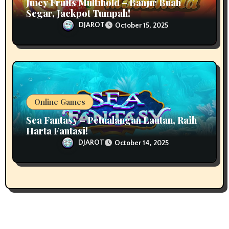
Juicy Fruits Multihold – Banjir Buah
Segar, Jackpot Tumpah!
DJAROT
October 15, 2025
Online Games
Sea Fantasy – Petualangan Lautan, Raih
Harta Fantasi!
DJAROT
October 14, 2025