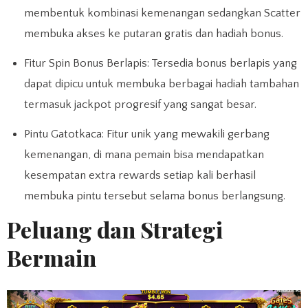
membentuk kombinasi kemenangan sedangkan Scatter
membuka akses ke putaran gratis dan hadiah bonus.
Fitur Spin Bonus Berlapis: Tersedia bonus berlapis yang
dapat dipicu untuk membuka berbagai hadiah tambahan
termasuk jackpot progresif yang sangat besar.
Pintu Gatotkaca: Fitur unik yang mewakili gerbang
kemenangan, di mana pemain bisa mendapatkan
kesempatan extra rewards setiap kali berhasil
membuka pintu tersebut selama bonus berlangsung.
Peluang dan Strategi
Bermain