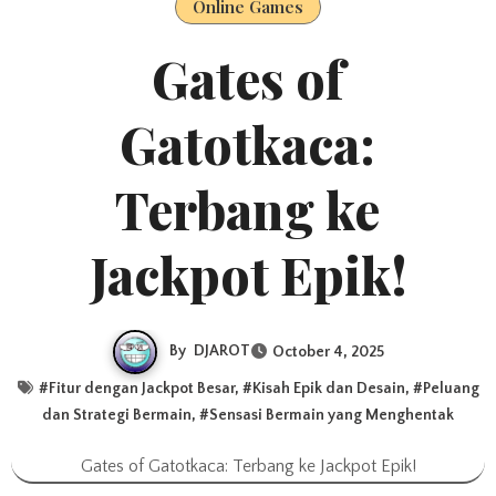
Online Games
Gates of
Gatotkaca:
Terbang ke
Jackpot Epik!
By
DJAROT
October 4, 2025
#
Fitur dengan Jackpot Besar
, #
Kisah Epik dan Desain
, #
Peluang
dan Strategi Bermain
, #
Sensasi Bermain yang Menghentak
Gates of Gatotkaca: Terbang ke Jackpot Epik!