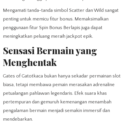
Mengamati tanda-tanda simbol Scatter dan Wild sangat
penting untuk memicu fitur bonus. Memaksimalkan
penggunaan fitur Spin Bonus Berlapis juga dapat
meningkatkan peluang meraih jackpot epik.
Sensasi Bermain yang
Menghentak
Gates of Gatotkaca bukan hanya sekadar permainan slot
biasa, tetapi membawa pemain merasakan adrenaline
petualangan pahlawan legendaris. Efek suara khas
pertempuran dan gemuruh kemenangan menambah
pengalaman bermain menjadi semakin immersif dan
mendebarkan.