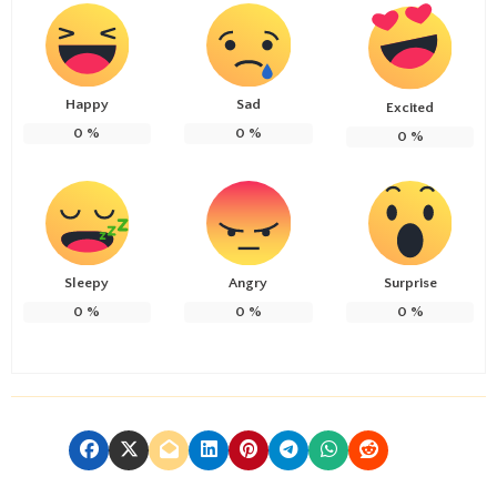
Happy
Sad
Excited
0
%
0
%
0
%
Sleepy
Angry
Surprise
0
%
0
%
0
%