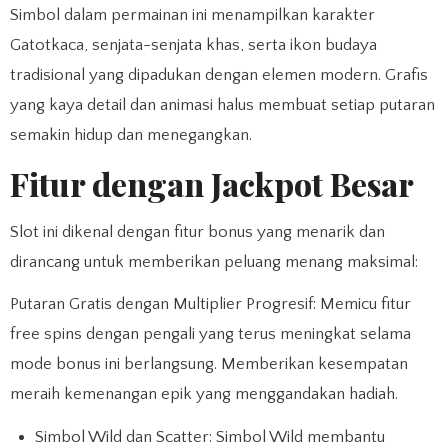
Simbol dalam permainan ini menampilkan karakter
Gatotkaca, senjata-senjata khas, serta ikon budaya
tradisional yang dipadukan dengan elemen modern. Grafis
yang kaya detail dan animasi halus membuat setiap putaran
semakin hidup dan menegangkan.
Fitur dengan Jackpot Besar
Slot ini dikenal dengan fitur bonus yang menarik dan
dirancang untuk memberikan peluang menang maksimal:
Putaran Gratis dengan Multiplier Progresif: Memicu fitur
free spins dengan pengali yang terus meningkat selama
mode bonus ini berlangsung. Memberikan kesempatan
meraih kemenangan epik yang menggandakan hadiah.
Simbol Wild dan Scatter: Simbol Wild membantu