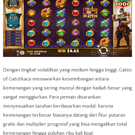
Dengan tingkat volatilitas yang medium hingga tinggi, Gates
of Gatotkaca menawarkan keseimbangan antara
kemenangan yang sering muncul dengan hadiah besar yang
sangat menggiurkan. Para pemain disarankan
menyesuaikan taruhan berdasarkan modal, karena
kemenangan terbesar biasanya datang dari fitur putaran
gratis dan multiplier progresif yang bisa mengalikan total
kemenangan hingga puluhan ribu kali lipat.