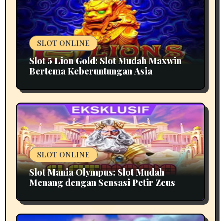
SLOT ONLINE
Slot 5 Lion Gold: Slot Mudah Maxwin
Bertema Keberuntungan Asia
SLOT ONLINE
Slot Mania Olympus: Slot Mudah
Menang dengan Sensasi Petir Zeus