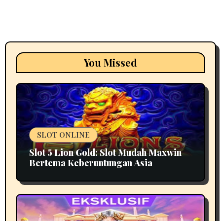
You Missed
SLOT ONLINE
Slot 5 Lion Gold: Slot Mudah Maxwin
Bertema Keberuntungan Asia