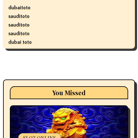
dubaitoto
sauditoto
sauditoto
sauditoto
dubai toto
You Missed
SLOT ONLINE