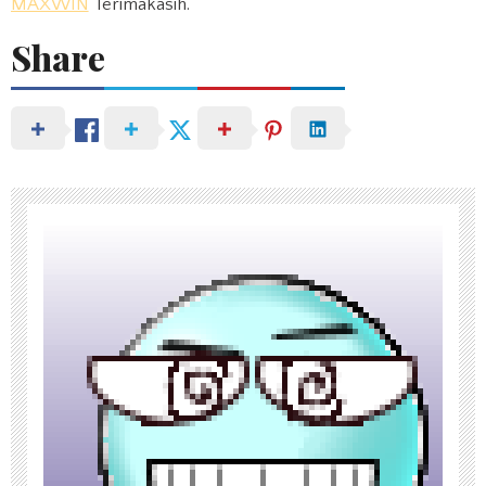
MAXWIN
Terimakasih.
Share