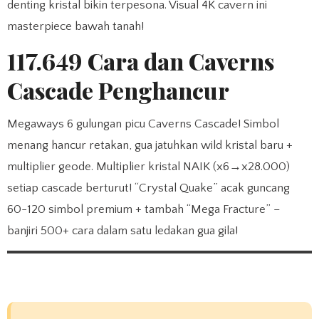
denting kristal bikin terpesona. Visual 4K cavern ini
masterpiece bawah tanah!
117.649 Cara dan Caverns
Cascade Penghancur
Megaways 6 gulungan picu Caverns Cascade! Simbol
menang hancur retakan, gua jatuhkan wild kristal baru +
multiplier geode. Multiplier kristal NAIK (x6→x28.000)
setiap cascade berturut! “Crystal Quake” acak guncang
60-120 simbol premium + tambah “Mega Fracture” –
banjiri 500+ cara dalam satu ledakan gua gila!