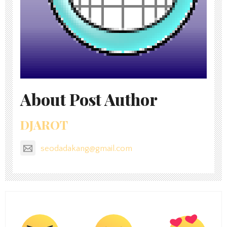
About Post Author
DJAROT
seodadakang@gmail.com