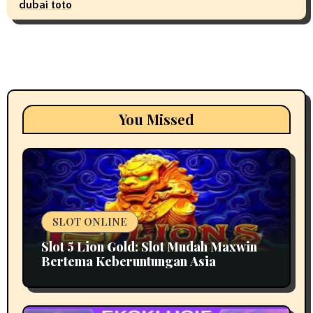
dubai toto
You Missed
SLOT ONLINE
Slot 5 Lion Gold: Slot Mudah Maxwin
Bertema Keberuntungan Asia