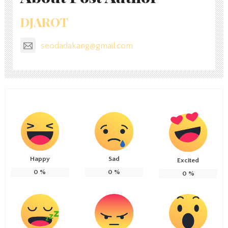
DJAROT
seodadakang@gmail.com
Happy
Sad
Excited
0
%
0
%
0
%