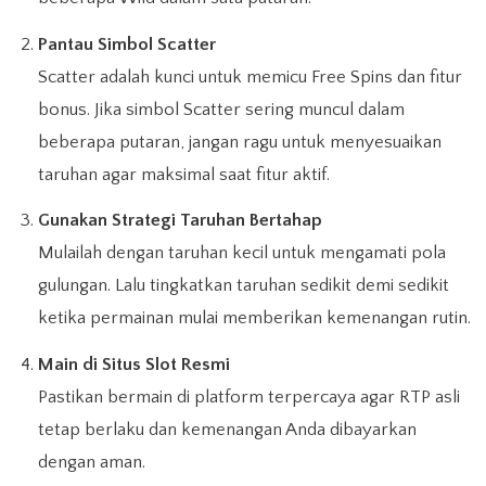
Pantau Simbol Scatter
Scatter adalah kunci untuk memicu Free Spins dan fitur
bonus. Jika simbol Scatter sering muncul dalam
beberapa putaran, jangan ragu untuk menyesuaikan
taruhan agar maksimal saat fitur aktif.
Gunakan Strategi Taruhan Bertahap
Mulailah dengan taruhan kecil untuk mengamati pola
gulungan. Lalu tingkatkan taruhan sedikit demi sedikit
ketika permainan mulai memberikan kemenangan rutin.
Main di Situs Slot Resmi
Pastikan bermain di platform terpercaya agar RTP asli
tetap berlaku dan kemenangan Anda dibayarkan
dengan aman.