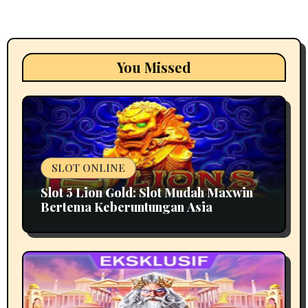
You Missed
SLOT ONLINE
Slot 5 Lion Gold: Slot Mudah Maxwin
Bertema Keberuntungan Asia