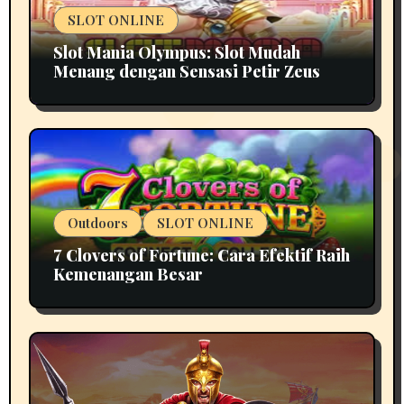
SLOT ONLINE
Slot Mania Olympus: Slot Mudah
Menang dengan Sensasi Petir Zeus
Outdoors
SLOT ONLINE
7 Clovers of Fortune: Cara Efektif Raih
Kemenangan Besar