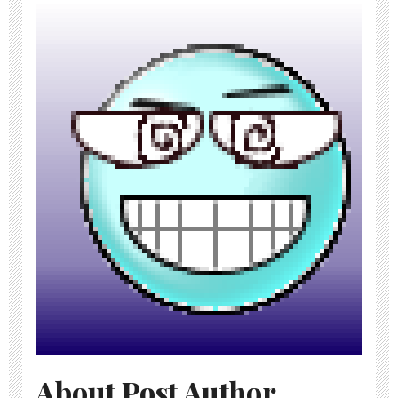
About Post Author