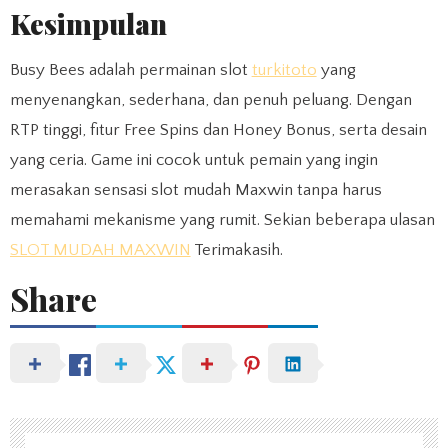
Kesimpulan
Busy Bees adalah permainan slot
turkitoto
yang
menyenangkan, sederhana, dan penuh peluang. Dengan
RTP tinggi, fitur Free Spins dan Honey Bonus, serta desain
yang ceria. Game ini cocok untuk pemain yang ingin
merasakan sensasi slot mudah Maxwin tanpa harus
memahami mekanisme yang rumit. Sekian beberapa ulasan
SLOT MUDAH MAXWIN
Terimakasih.
Share