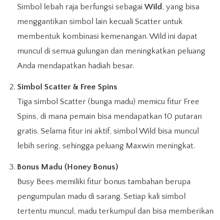
Simbol lebah raja berfungsi sebagai
Wild
, yang bisa
menggantikan simbol lain kecuali Scatter untuk
membentuk kombinasi kemenangan. Wild ini dapat
muncul di semua gulungan dan meningkatkan peluang
Anda mendapatkan hadiah besar.
Simbol Scatter & Free Spins
Tiga simbol Scatter (bunga madu) memicu fitur Free
Spins, di mana pemain bisa mendapatkan 10 putaran
gratis. Selama fitur ini aktif, simbol Wild bisa muncul
lebih sering, sehingga peluang Maxwin meningkat.
Bonus Madu (Honey Bonus)
Busy Bees memiliki fitur bonus tambahan berupa
pengumpulan madu di sarang. Setiap kali simbol
tertentu muncul, madu terkumpul dan bisa memberikan