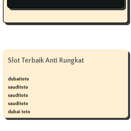
Slot Terbaik Anti Rungkat
dubaitoto
sauditoto
sauditoto
sauditoto
dubai toto