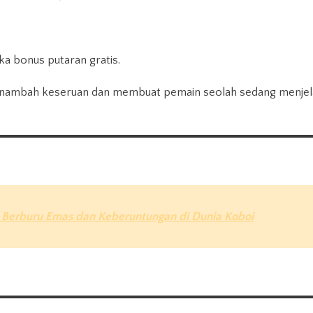
a bonus putaran gratis.
menambah keseruan dan membuat pemain seolah sedang menjela
 Berburu Emas dan Keberuntungan di Dunia Koboi