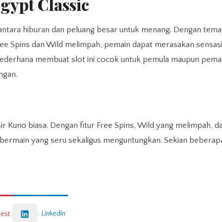
gypt Classic
ntara hiburan dan peluang besar untuk menang. Dengan tema
r Free Spins dan Wild melimpah, pemain dapat merasakan sensas
sederhana membuat slot ini cocok untuk pemula maupun pema
ngan.
r Kuno biasa. Dengan fitur Free Spins, Wild yang melimpah, d
bermain yang seru sekaligus menguntungkan. Sekian beberapa
LinkedIn
rest