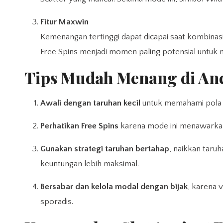
Fitur Maxwin
Kemenangan tertinggi dapat dicapai saat kombinas
Free Spins menjadi momen paling potensial untuk 
Tips Mudah Menang di Anci
Awali dengan taruhan kecil
untuk memahami pola g
Perhatikan Free Spins
karena mode ini menawarkan
Gunakan strategi taruhan bertahap
, naikkan taru
keuntungan lebih maksimal.
Bersabar dan kelola modal dengan bijak
, karena 
sporadis.