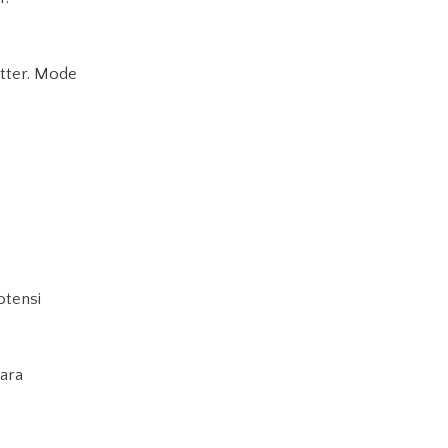
atter. Mode
otensi
cara