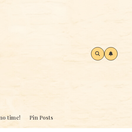
no time!
Pin Posts