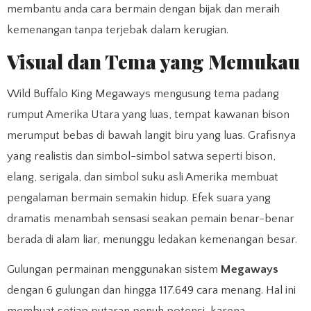
membantu anda cara bermain dengan bijak dan meraih
kemenangan tanpa terjebak dalam kerugian.
Visual dan Tema yang Memukau
Wild Buffalo King Megaways mengusung tema padang
rumput Amerika Utara yang luas, tempat kawanan bison
merumput bebas di bawah langit biru yang luas. Grafisnya
yang realistis dan simbol-simbol satwa seperti bison,
elang, serigala, dan simbol suku asli Amerika membuat
pengalaman bermain semakin hidup. Efek suara yang
dramatis menambah sensasi seakan pemain benar-benar
berada di alam liar, menunggu ledakan kemenangan besar.
Gulungan permainan menggunakan sistem
Megaways
dengan 6 gulungan dan hingga 117.649 cara menang. Hal ini
membuat setiap putaran penuh potensi, karena