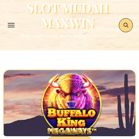
SLOT MUDAH
Skip
to
MAXWIN
content
Iridiumspatoronto: Aneka Ragam Game Casino
dan Slot