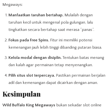
Megaways:
Manfaatkan taruhan bertahap.
Mulailah dengan
taruhan kecil untuk mengenal pola gulungan, lalu
tingkatkan secara bertahap saat merasa “panas”.
Fokus pada Free Spins.
Fitur ini memiliki potensi
kemenangan jauh lebih tinggi dibanding putaran biasa.
Kelola modal dengan disiplin.
Tentukan batas menang
dan kalah agar permainan tetap menyenangkan.
Pilih situs slot terpercaya.
Pastikan permainan berjalan
adil dan kemenangan dapat dicairkan dengan aman.
Kesimpulan
Wild Buffalo King Megaways
bukan sekadar slot online