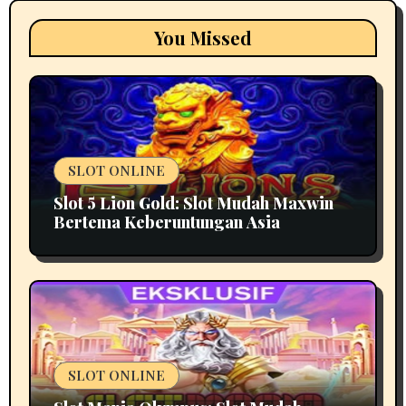
You Missed
SLOT ONLINE
Slot 5 Lion Gold: Slot Mudah Maxwin
Bertema Keberuntungan Asia
SLOT ONLINE