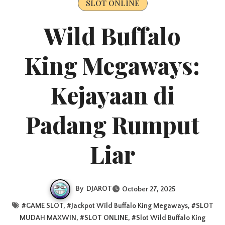
SLOT ONLINE
Wild Buffalo
King Megaways:
Kejayaan di
Padang Rumput
Liar
By
DJAROT
October 27, 2025
#
GAME SLOT
, #
Jackpot Wild Buffalo King Megaways
, #
SLOT
MUDAH MAXWIN
, #
SLOT ONLINE
, #
Slot Wild Buffalo King