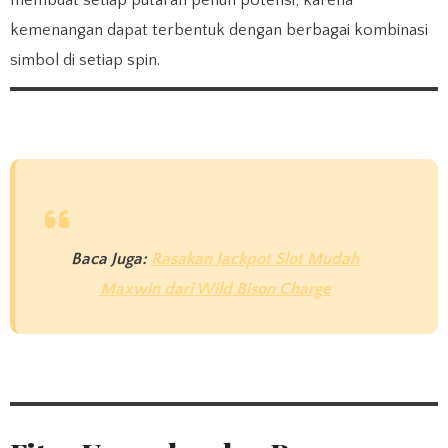
kemenangan dapat terbentuk dengan berbagai kombinasi
simbol di setiap spin.
Baca Juga:
Rasakan Jackpot Slot Mudah
Maxwin dari Wild Bison Charge