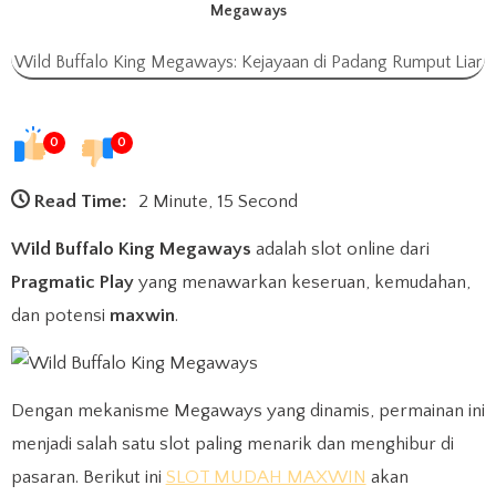
Megaways
Wild Buffalo King Megaways: Kejayaan di Padang Rumput Liar
0
0
Read Time:
2 Minute, 15 Second
Wild Buffalo King Megaways
adalah slot online dari
Pragmatic Play
yang menawarkan keseruan, kemudahan,
dan potensi
maxwin
.
Dengan mekanisme Megaways yang dinamis, permainan ini
menjadi salah satu slot paling menarik dan menghibur di
pasaran. Berikut ini
SLOT MUDAH MAXWIN
akan