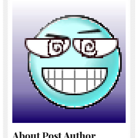
About Post Author