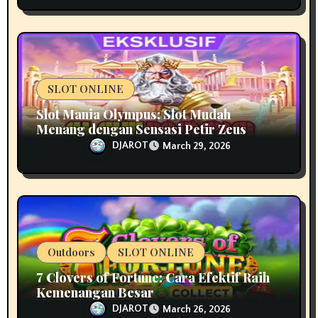
SLOT ONLINE
Slot Mania Olympus: Slot Mudah
Menang dengan Sensasi Petir Zeus
DJAROT
March 29, 2026
Outdoors
SLOT ONLINE
7 Clovers of Fortune: Cara Efektif Raih
Kemenangan Besar
DJAROT
March 26, 2026