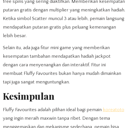
free spins yang sering diaktifkan. Memberikan kesempatan
putaran gratis dengan multiplier yang meningkatkan hadiah.
Ketika simbol Scatter muncul 3 atau lebih, pemain langsung
mendapatkan putaran gratis plus peluang kemenangan
lebih besar.
Selain itu, ada juga fitur mini game yang memberikan
kesempatan tambahan mendapatkan hadiah jackpot
dengan cara menyenangkan dan interaktif. Fitur ini
membuat Fluffy Favourites bukan hanya mudah dimainkan
tapi juga sangat menguntungkan.
Kesimpulan
Fluffy Favourites adalah pilihan ideal bagi pemain
koreatoto
yang ingin meraih maxwin tanpa ribet. Dengan tema
menggemaskan dan mekanisme sederhana, pemain bisa