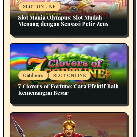
SLOT ONLINE
Slot Mania Olympus: Slot Mudah
Menang dengan Sensasi Petir Zeus
Outdoors
SLOT ONLINE
7 Clovers of Fortune: Cara Efektif Raih
Kemenangan Besar