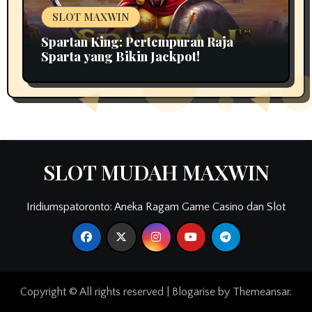
SLOT MAXWIN
Spartan King: Pertempuran Raja
Sparta yang Bikin Jackpot!
SLOT MUDAH MAXWIN
Iridiumspatoronto: Aneka Ragam Game Casino dan Slot
Copyright © All rights reserved
|
Blogarise
by
Themeansar
.