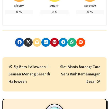
Sleepy
Angry
Surprise
0
%
0
%
0
%
P
Big Bass Halloween II:
Slot Mania Barong: Cara
o
Sensasi Menang Besar di
Seru Raih Kemenangan
s
Halloween
Besar
t
n