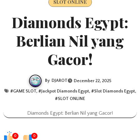
SLOT ONLINE
Diamonds Egypt:
Berlian Nil yang
Gacor!
By
DJAROT
December 22, 2025
#
GAME SLOT
, #
Jackpot Diamonds Egypt
, #
Slot Diamonds Egypt
,
#
SLOT ONLINE
Diamonds Egypt: Berlian Nil yang Gacor!
0
0