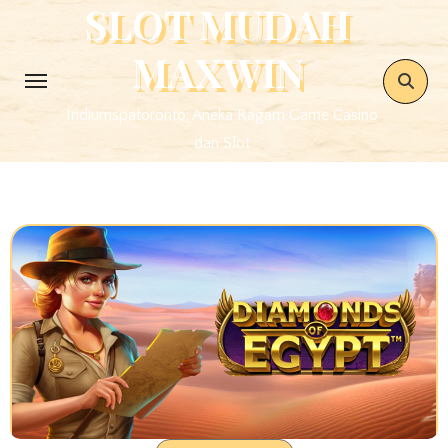
SLOT MUDAH
Skip
to
MAXWIN
content
Iridiumspatoronto: Aneka Ragam Game Casino
dan Slot