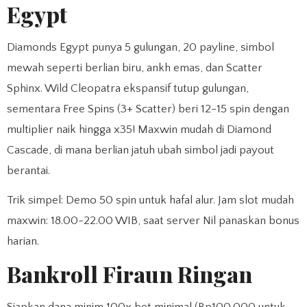
Egypt
Diamonds Egypt punya 5 gulungan, 20 payline, simbol
mewah seperti berlian biru, ankh emas, dan Scatter
Sphinx. Wild Cleopatra ekspansif tutup gulungan,
sementara Free Spins (3+ Scatter) beri 12-15 spin dengan
multiplier naik hingga x35! Maxwin mudah di Diamond
Cascade, di mana berlian jatuh ubah simbol jadi payout
berantai.
Trik simpel: Demo 50 spin untuk hafal alur. Jam slot mudah
maxwin: 18.00-22.00 WIB, saat server Nil panaskan bonus
harian.
Bankroll Firaun Ringan