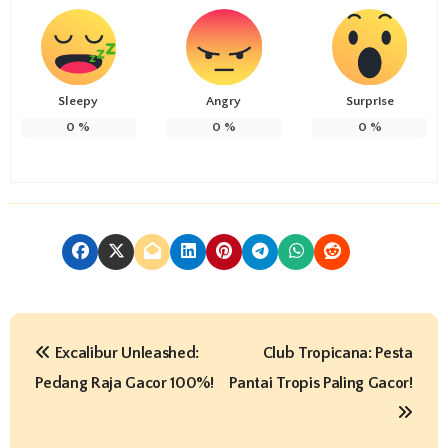
Sleepy
Angry
Surprise
0
%
0
%
0
%
P
Excalibur Unleashed:
Club Tropicana: Pesta
o
Pedang Raja Gacor 100%!
Pantai Tropis Paling Gacor!
s