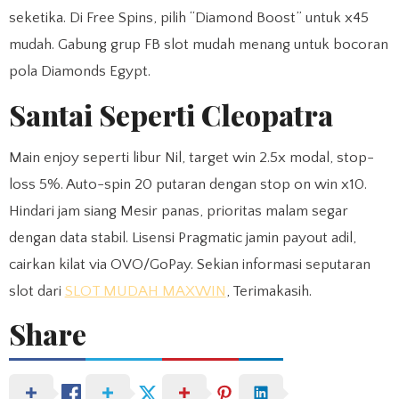
seketika. Di Free Spins, pilih “Diamond Boost” untuk x45
mudah. Gabung grup FB slot mudah menang untuk bocoran
pola Diamonds Egypt.
Santai Seperti Cleopatra
Main enjoy seperti libur Nil, target win 2.5x modal, stop-
loss 5%. Auto-spin 20 putaran dengan stop on win x10.
Hindari jam siang Mesir panas, prioritas malam segar
dengan data stabil. Lisensi Pragmatic jamin payout adil,
cairkan kilat via OVO/GoPay. Sekian informasi seputaran
slot dari
SLOT MUDAH MAXWIN
, Terimakasih.
Share