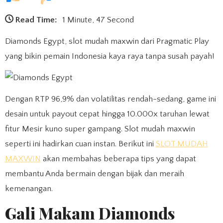
Read Time:
1 Minute, 47 Second
Diamonds Egypt, slot mudah maxwin dari Pragmatic Play
yang bikin pemain Indonesia kaya raya tanpa susah payah!
Dengan RTP 96,9% dan volatilitas rendah-sedang, game ini
desain untuk payout cepat hingga 10.000x taruhan lewat
fitur Mesir kuno super gampang. Slot mudah maxwin
seperti ini hadirkan cuan instan. Berikut ini
SLOT MUDAH
MAXWIN
akan membahas beberapa tips yang dapat
membantu Anda bermain dengan bijak dan meraih
kemenangan.
Gali Makam Diamonds