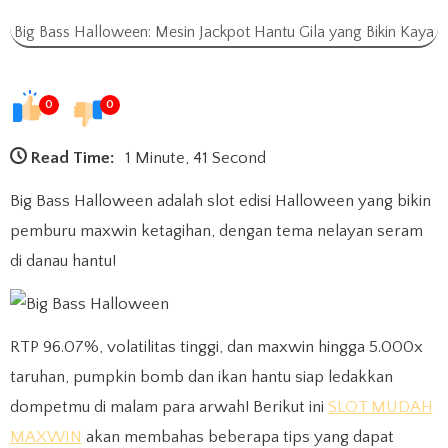
Big Bass Halloween: Mesin Jackpot Hantu Gila yang Bikin Kaya
0
0
Read Time:
1 Minute, 41 Second
Big Bass Halloween adalah slot edisi Halloween yang bikin
pemburu maxwin ketagihan, dengan tema nelayan seram
di danau hantu!
RTP 96.07%, volatilitas tinggi, dan maxwin hingga 5.000x
taruhan, pumpkin bomb dan ikan hantu siap ledakkan
dompetmu di malam para arwah! Berikut ini
SLOT MUDAH
MAXWIN
akan membahas beberapa tips yang dapat