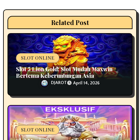
a
t
Related Post
i
o
n
SLOT ONLINE
Slot 5 Lion Gold: Slot Mudah Maxwin
Bertema Keberuntungan Asia
DJAROT
April 14, 2026
SLOT ONLINE