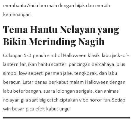
membantu Anda bermain dengan bijak dan meraih
kemenangan.
Tema Hantu Nelayan yang
Bikin Merinding Nagih
Gulungan 5×3 penuh simbol Halloween klasik: labu jack-o’-
lantern liar, ikan hantu scatter, pancingan bercahaya, plus
simbol low seperti permen jahe, tengkorak, dan labu
beracun. Latar danau berkabut malam Halloween dengan
labu beterbangan, suara lolongan serigala, dan animasi
nelayan gila saat big catch ciptakan vibe horor fun. Setiap
win besar picu efek kabut ungu!