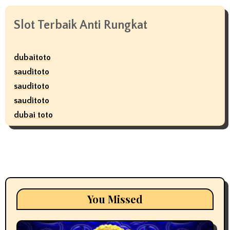
Slot Terbaik Anti Rungkat
dubaitoto
sauditoto
sauditoto
sauditoto
dubai toto
You Missed