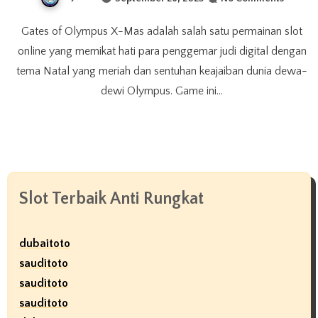
Gates of Olympus X-Mas adalah salah satu permainan slot
online yang memikat hati para penggemar judi digital dengan
tema Natal yang meriah dan sentuhan keajaiban dunia dewa-
dewi Olympus. Game ini…
Slot Terbaik Anti Rungkat
dubaitoto
sauditoto
sauditoto
sauditoto