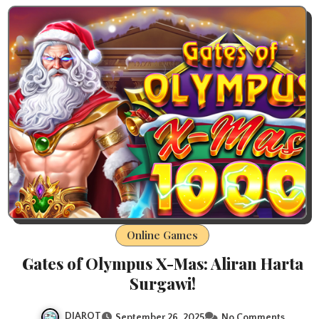
Online Games
Gates of Olympus X-Mas: Aliran Harta
Surgawi!
DJAROT
September 26, 2025
No Comments