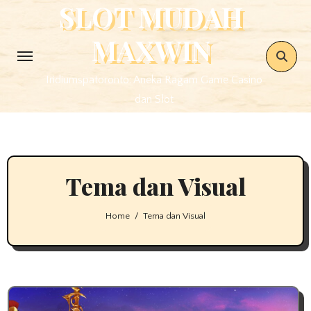
SLOT MUDAH
Skip
to
MAXWIN
content
Iridiumspatoronto: Aneka Ragam Game Casino
dan Slot
Tema dan Visual
Home
Tema dan Visual