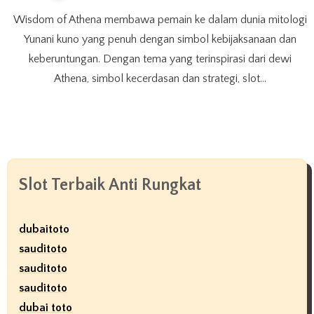
Wisdom of Athena membawa pemain ke dalam dunia mitologi
Yunani kuno yang penuh dengan simbol kebijaksanaan dan
keberuntungan. Dengan tema yang terinspirasi dari dewi
Athena, simbol kecerdasan dan strategi, slot…
Slot Terbaik Anti Rungkat
dubaitoto
sauditoto
sauditoto
sauditoto
dubai toto