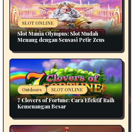
SLOT ONLINE
Slot Mania Olympus: Slot Mudah
Menang dengan Sensasi Petir Zeus
Outdoors
SLOT ONLINE
7 Clovers of Fortune: Cara Efektif Raih
Kemenangan Besar