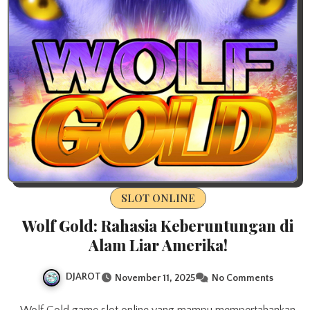
SLOT ONLINE
Wolf Gold: Rahasia Keberuntungan di
Alam Liar Amerika!
DJAROT
November 11, 2025
No Comments
Wolf Gold game slot online yang mampu mempertahankan