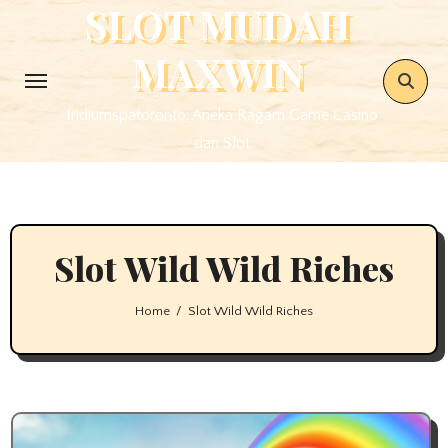
SLOT MUDAH
Skip
to
MAXWIN
content
Iridiumspatoronto: Aneka Ragam Game Casino
dan Slot
Slot Wild Wild Riches
Home
Slot Wild Wild Riches