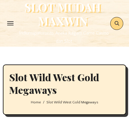
SLOT MUDAH
Skip
to
MAXWIN
content
Iridiumspatoronto: Aneka Ragam Game Casino
dan Slot
Slot Wild West Gold
Megaways
Home
Slot Wild West Gold Megaways