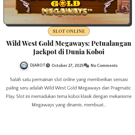
SLOT ONLINE
Wild West Gold Megaways: Petualangan
Jackpot di Dunia Koboi
DJAROT
October 27, 2025
No Comments
Salah satu permainan slot online yang memberikan sensasi
paling seru adalah Wild West Gold Megaways dari Pragmatic
Play. Slot ini memadukan tema koboi klasik dengan mekanisme
Megaways yang dinamis, membuat…