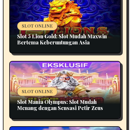
SLOT ONLINE
Slot 5 Lion Gold: Slot Mudah Maxwin
Bertema Keberuntungan Asia
SLOT ONLINE
Slot Mania Olympus: Slot Mudah
Menang dengan Sensasi Petir Zeus