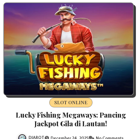
SLOT ONLINE
Lucky Fishing Megaways: Pancing
Jackpot Gila di Lautan!
DJAROT
December 24, 2025
No Comments