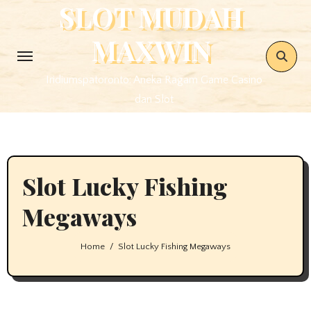
SLOT MUDAH
Skip
to
MAXWIN
content
Iridiumspatoronto: Aneka Ragam Game Casino
dan Slot
Slot Lucky Fishing
Megaways
Home
Slot Lucky Fishing Megaways