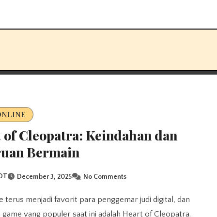
ONLINE
 of Cleopatra: Keindahan dan
ruan Bermain
OT
December 3, 2025
No Comments
u game yang populer saat ini adalah Heart of Cleopatra.