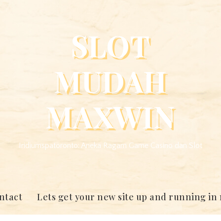
SLOT
MUDAH
MAXWIN
Iridiumspatoronto: Aneka Ragam Game Casino dan Slot
ntact
Lets get your new site up and running in 