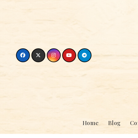
Skip
to
content
Home
Blog
Co