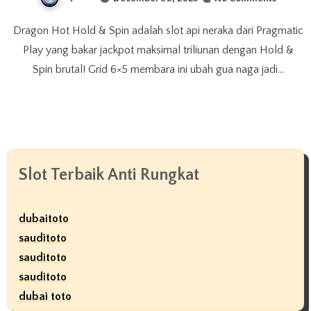
Dragon Hot Hold & Spin adalah slot api neraka dari Pragmatic
Play yang bakar jackpot maksimal triliunan dengan Hold &
Spin brutal! Grid 6×5 membara ini ubah gua naga jadi…
Slot Terbaik Anti Rungkat
dubaitoto
sauditoto
sauditoto
sauditoto
dubai toto