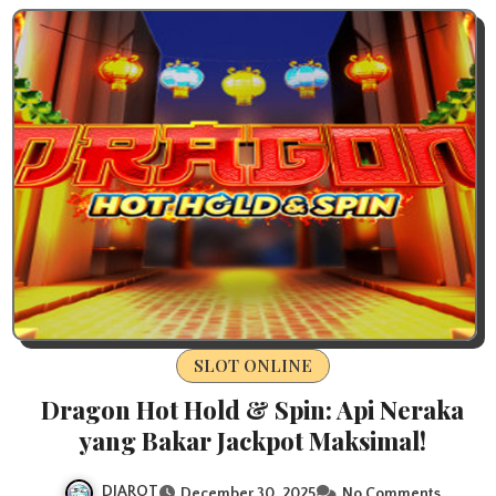
SLOT ONLINE
Dragon Hot Hold & Spin: Api Neraka
yang Bakar Jackpot Maksimal!
DJAROT
December 30, 2025
No Comments