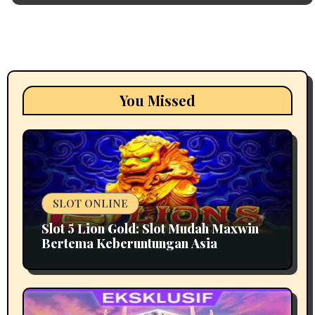
You Missed
SLOT ONLINE
Slot 5 Lion Gold: Slot Mudah Maxwin
Bertema Keberuntungan Asia