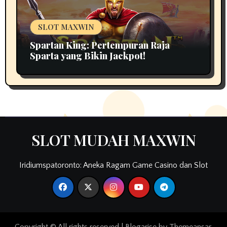
SLOT MAXWIN
Spartan King: Pertempuran Raja
Sparta yang Bikin Jackpot!
SLOT MUDAH MAXWIN
Iridiumspatoronto: Aneka Ragam Game Casino dan Slot