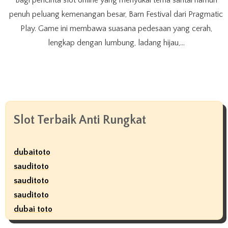
penuh peluang kemenangan besar, Barn Festival dari Pragmatic
Play. Game ini membawa suasana pedesaan yang cerah,
lengkap dengan lumbung, ladang hijau,…
Slot Terbaik Anti Rungkat
dubaitoto
sauditoto
sauditoto
sauditoto
dubai toto