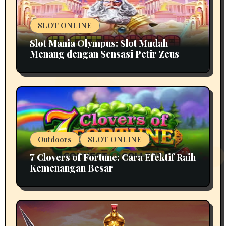
SLOT ONLINE
Slot Mania Olympus: Slot Mudah
Menang dengan Sensasi Petir Zeus
Outdoors
SLOT ONLINE
7 Clovers of Fortune: Cara Efektif Raih
Kemenangan Besar