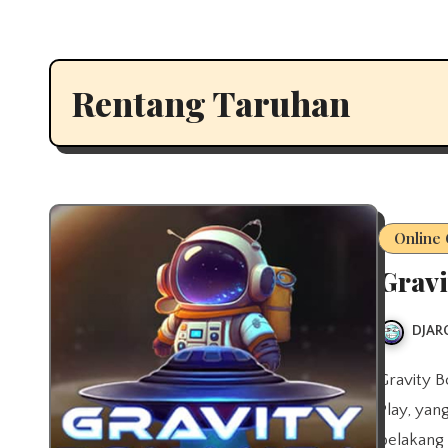
Rentang Taruhan
Online
Gravi
DJAR
Gravity Bonanza adalah slot bertema luar angkasa dari Pragmatic
Play, yan
belakang 