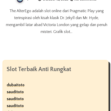
The AlterEgo adalah slot online dari Pragmatic Play yang
terinspirasi oleh kisah klasik Dr. Jekyll dan Mr. Hyde,
mengambil latar abad Victoria London yang gelap dan penuh
misteri. Grafik slot…
Slot Terbaik Anti Rungkat
dubaitoto
sauditoto
sauditoto
sauditoto