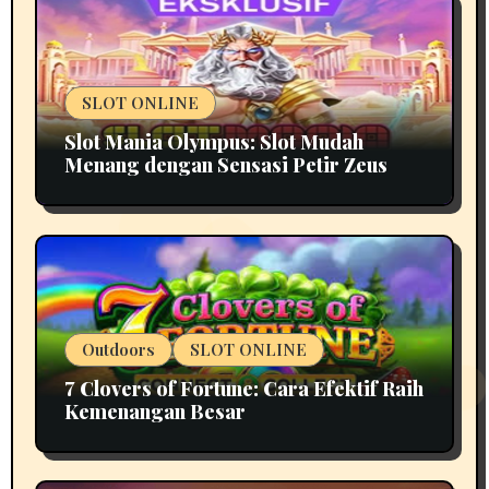
SLOT ONLINE
Slot Mania Olympus: Slot Mudah
Menang dengan Sensasi Petir Zeus
Outdoors
SLOT ONLINE
7 Clovers of Fortune: Cara Efektif Raih
Kemenangan Besar