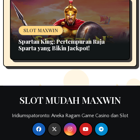
SLOT MAXWIN
Spartan King: Pertempuran Raja
Sparta yang Bikin Jackpot!
SLOT MUDAH MAXWIN
Iridiumspatoronto: Aneka Ragam Game Casino dan Slot