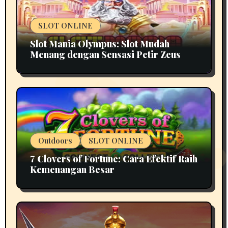
SLOT ONLINE
Slot Mania Olympus: Slot Mudah
Menang dengan Sensasi Petir Zeus
Outdoors
SLOT ONLINE
7 Clovers of Fortune: Cara Efektif Raih
Kemenangan Besar