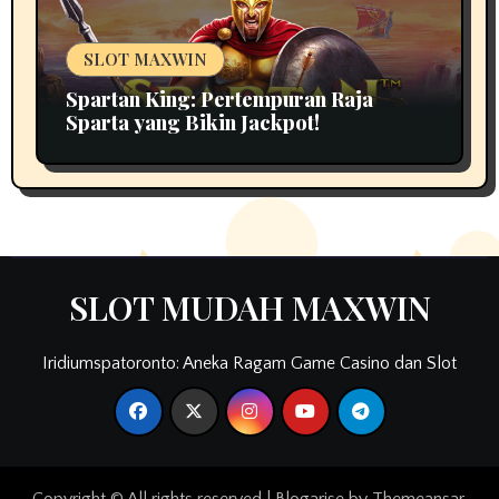
SLOT MAXWIN
Spartan King: Pertempuran Raja
Sparta yang Bikin Jackpot!
SLOT MUDAH MAXWIN
Iridiumspatoronto: Aneka Ragam Game Casino dan Slot