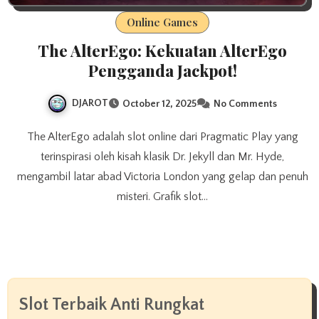
Online Games
The AlterEgo: Kekuatan AlterEgo
Pengganda Jackpot!
DJAROT
October 12, 2025
No Comments
The AlterEgo adalah slot online dari Pragmatic Play yang
terinspirasi oleh kisah klasik Dr. Jekyll dan Mr. Hyde,
mengambil latar abad Victoria London yang gelap dan penuh
misteri. Grafik slot…
Slot Terbaik Anti Rungkat