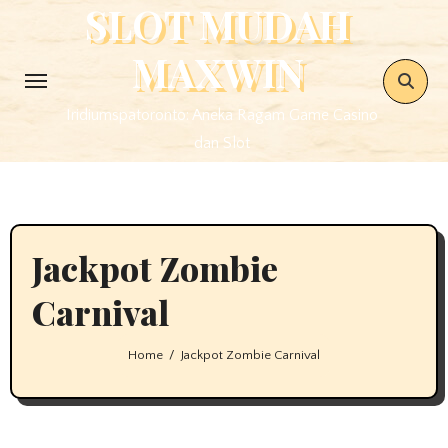
SLOT MUDAH
Skip
to
MAXWIN
content
Iridiumspatoronto: Aneka Ragam Game Casino
dan Slot
Jackpot Zombie
Carnival
Home
Jackpot Zombie Carnival