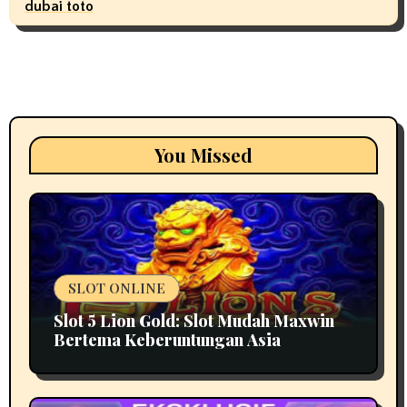
dubai toto
You Missed
SLOT ONLINE
Slot 5 Lion Gold: Slot Mudah Maxwin
Bertema Keberuntungan Asia