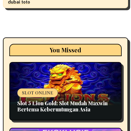
dubai toto
You Missed
SLOT ONLINE
Slot 5 Lion Gold: Slot Mudah Maxwin
Bertema Keberuntungan Asia