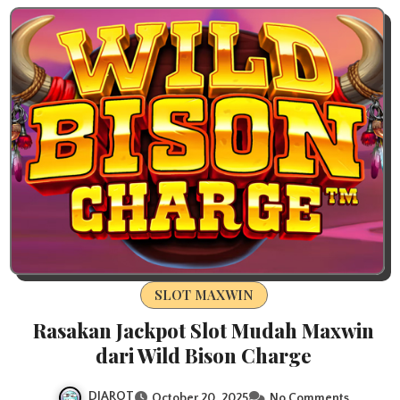
SLOT MAXWIN
Rasakan Jackpot Slot Mudah Maxwin
dari Wild Bison Charge
DJAROT
October 20, 2025
No Comments