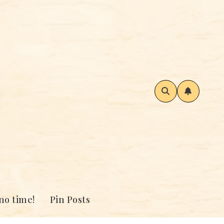
no time!
Pin Posts