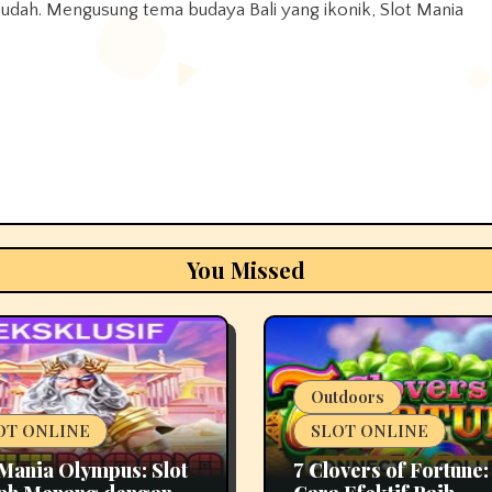
dah. Mengusung tema budaya Bali yang ikonik, Slot Mania
You Missed
Outdoors
OT ONLINE
SLOT ONLINE
 Mania Olympus: Slot
7 Clovers of Fortune: