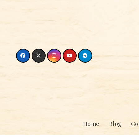
Skip
to
content
Home
Blog
Co