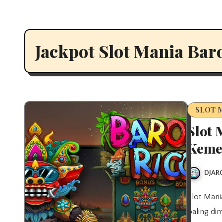
Jackpot Slot Mania Bar
SLOT 
Slot 
Keme
DJAR
Slot Mania Barong menjadi salah satu permainan slot online yang
paling di