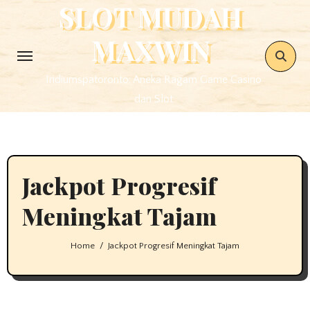
SLOT MUDAH
Skip
to
MAXWIN
content
Iridiumspatoronto: Aneka Ragam Game Casino
dan Slot
Jackpot Progresif
Meningkat Tajam
Home
Jackpot Progresif Meningkat Tajam