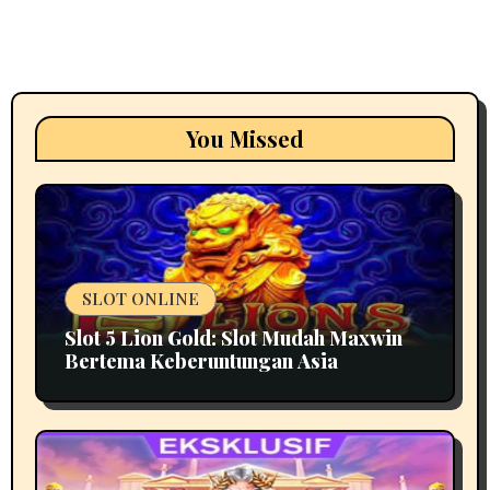
You Missed
SLOT ONLINE
Slot 5 Lion Gold: Slot Mudah Maxwin
Bertema Keberuntungan Asia