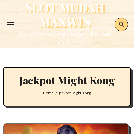
SLOT MUDAH
Skip
to
MAXWIN
content
Iridiumspatoronto: Aneka Ragam Game Casino
dan Slot
Jackpot Might Kong
Home
Jackpot Might Kong