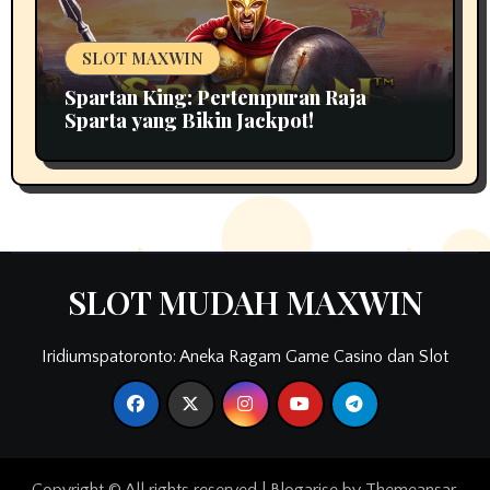
SLOT MAXWIN
Spartan King: Pertempuran Raja
Sparta yang Bikin Jackpot!
SLOT MUDAH MAXWIN
Iridiumspatoronto: Aneka Ragam Game Casino dan Slot