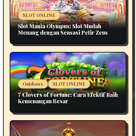
SLOT ONLINE
Slot Mania Olympus: Slot Mudah
Menang dengan Sensasi Petir Zeus
Outdoors
SLOT ONLINE
7 Clovers of Fortune: Cara Efektif Raih
Kemenangan Besar