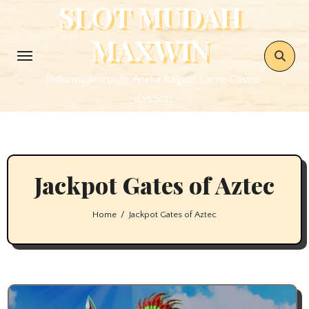
SLOT MUDAH
Skip
to
MAXWIN
content
Iridiumspatoronto: Aneka Ragam Game Casino
dan Slot
Jackpot Gates of Aztec
Home
Jackpot Gates of Aztec