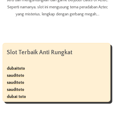
Seperti namanya, slot ini mengusung tema peradaban Aztec
yang misterius, lengkap dengan gerbang megah,…
Slot Terbaik Anti Rungkat
dubaitoto
sauditoto
sauditoto
sauditoto
dubai toto