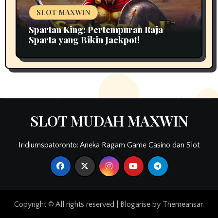
SLOT MAXWIN
Spartan King: Pertempuran Raja
Sparta yang Bikin Jackpot!
SLOT MUDAH MAXWIN
Iridiumspatoronto: Aneka Ragam Game Casino dan Slot
Copyright © All rights reserved
|
Blogarise
by
Themeansar
.