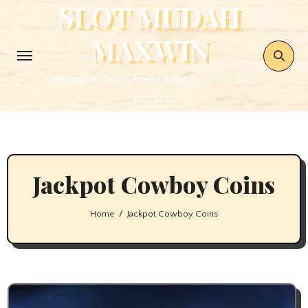
SLOT MUDAH
Skip
to
MAXWIN
content
Iridiumspatoronto: Aneka Ragam Game Casino
dan Slot
Jackpot Cowboy Coins
Home
Jackpot Cowboy Coins