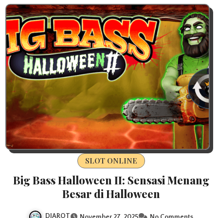
SLOT ONLINE
Big Bass Halloween II: Sensasi Menang
Besar di Halloween
DJAROT
November 27, 2025
No Comments