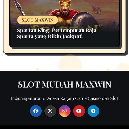
SLOT MAXWIN
Spartan King: Pertempuran Raja
Sparta yang Bikin Jackpot!
SLOT MUDAH MAXWIN
Iridiumspatoronto: Aneka Ragam Game Casino dan Slot