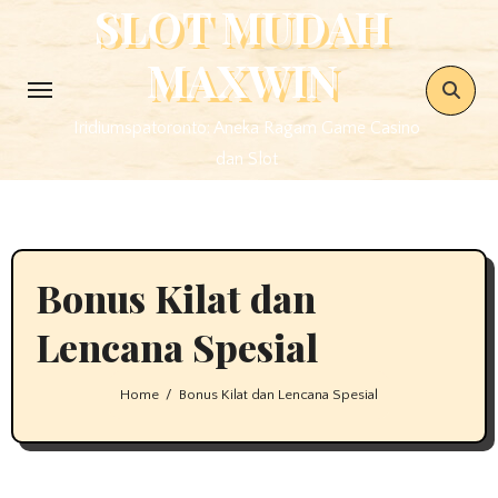
SLOT MUDAH
Skip
to
MAXWIN
content
Iridiumspatoronto: Aneka Ragam Game Casino
dan Slot
Bonus Kilat dan
Lencana Spesial
Home
Bonus Kilat dan Lencana Spesial