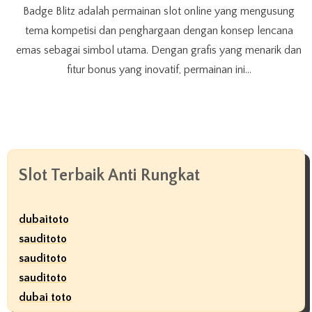
Badge Blitz adalah permainan slot online yang mengusung
tema kompetisi dan penghargaan dengan konsep lencana
emas sebagai simbol utama. Dengan grafis yang menarik dan
fitur bonus yang inovatif, permainan ini…
Slot Terbaik Anti Rungkat
dubaitoto
sauditoto
sauditoto
sauditoto
dubai toto