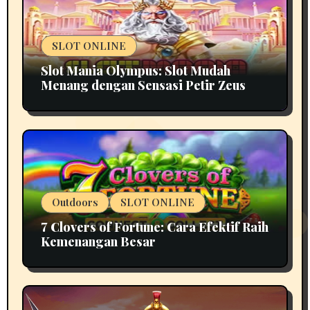
SLOT ONLINE
Slot Mania Olympus: Slot Mudah
Menang dengan Sensasi Petir Zeus
Outdoors
SLOT ONLINE
7 Clovers of Fortune: Cara Efektif Raih
Kemenangan Besar