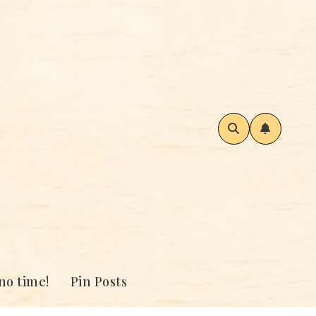
no time!
Pin Posts