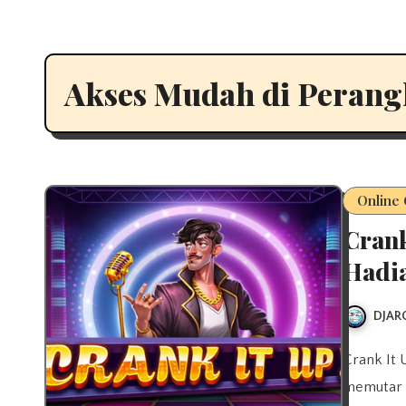
Akses Mudah di Perang
Online
Crank
Hadia
DJAR
Crank It Up adalah permainan slot yang mengajak pemain untuk
memutar 